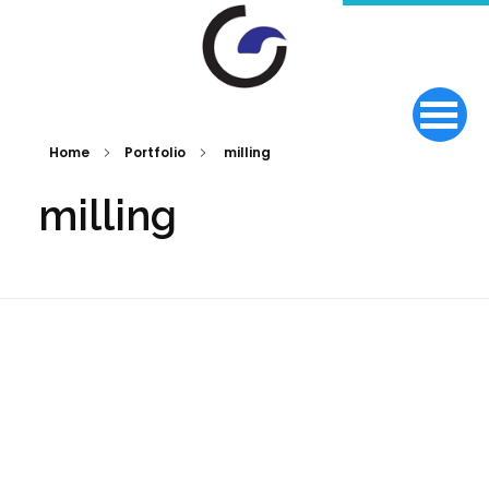
Home
Portfolio
milling
milling