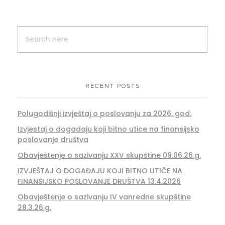
RECENT POSTS
Polugodišnji izvještaj o poslovanju za 2026. god.
Izvjestaj o dogadaju koji bitno utice na finansijsko
poslovanje društva
Obavještenje o sazivanju XXV skupštine 09.06.26.g.
IZVJEŠTAJ O DOGAĐAJU KOJI BITNO UTIČE NA
FINANSIJSKO POSLOVANJE DRUŠTVA 13.4.2026
Obavještenje o sazivanju IV vanredne skupštine
28.3.26.g.